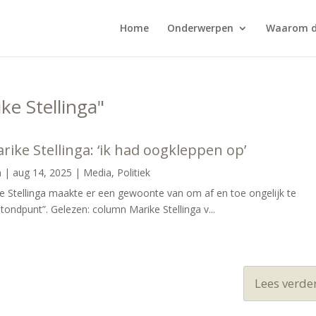
Home
Onderwerpen
Waarom d
ke Stellinga"
rike Stellinga: ‘ik had oogkleppen op’
n
|
aug 14, 2025
|
Media
,
Politiek
 Stellinga maakte er een gewoonte van om af en toe ongelijk te
ondpunt”. Gelezen: column Marike Stellinga v...
Lees verder