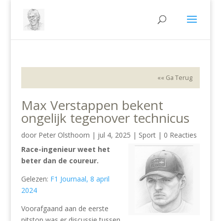
«« Ga Terug
Max Verstappen bekent
ongelijk tegenover technicus
door
Peter Olsthoorn
|
jul 4, 2025
|
Sport
|
0 Reacties
Race-ingenieur weet het
beter dan de coureur.
Gelezen:
F1 Journaal, 8 april
2024
Voorafgaand aan de eerste
pitstop was er discussie tussen