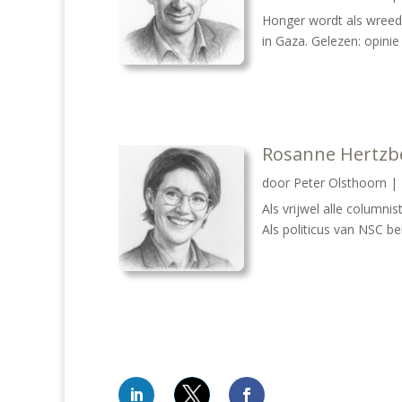
Honger wordt als wreed
in Gaza. Gelezen: opini
Rosanne Hertzbe
door
Peter Olsthoorn
|
Als vrijwel alle columni
Als politicus van NSC bek