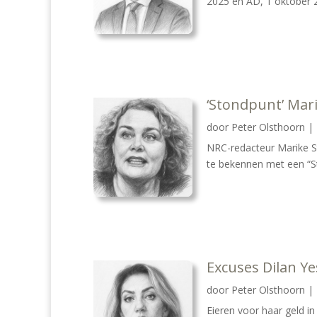
2025 en AD, 1 oktober 2
‘Stondpunt’ Mari
door
Peter Olsthoorn
|
NRC-redacteur Marike S
te bekennen met een “St
Excuses Dilan Y
door
Peter Olsthoorn
|
Eieren voor haar geld in