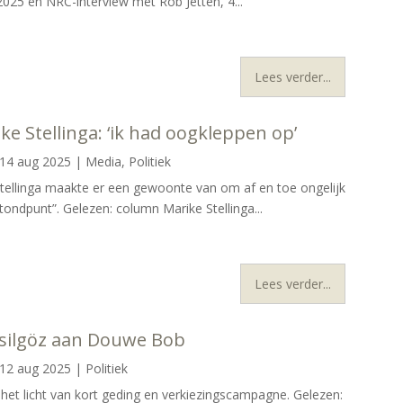
025 en NRC-interview met Rob Jetten, 4...
Lees verder...
ke Stellinga: ‘ik had oogkleppen op’
14 aug 2025
|
Media
,
Politiek
tellinga maakte er een gewoonte van om af en toe ongelijk
ondpunt”. Gelezen: column Marike Stellinga...
Lees verder...
esilgöz aan Douwe Bob
12 aug 2025
|
Politiek
 het licht van kort geding en verkiezingscampagne. Gelezen: