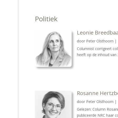
Politiek
Leonie Breedbaa
door
Peter Olsthoorn
|
Columnist corrigeert co
heeft op de inhoud van z
Rosanne Hertzb
door
Peter Olsthoorn
|
Gelezen: Column Rosann
publiceerde NRC haar co