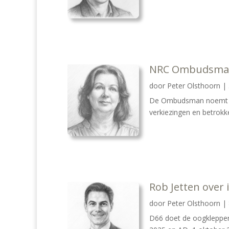
NRC Ombudsman
door
Peter Olsthoorn
|
De Ombudsman noemt na
verkiezingen en betrokk
Rob Jetten over
door
Peter Olsthoorn
|
D66 doet de oogkleppen 