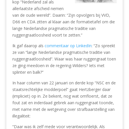
kop “Nederland zal als
allerlaatste afscheid nemen
van de oude wereld”. Daarin: “Zijn opvolgers bij VVD,
D66 en CDA zitten al klaar aan de formatietafel om die
lange Nederlandse pragmatische traditie van
ruggengraatloosheid voort te zetten.”
Ik gaf daarop als
commentaar op LinkedIn
: “Zo spreekt
ze van “lange Nederlandse pragmatische traditie van
ruggengraatloosheid”. Waar was haar ruggengraat toen
ze ging meedoen in de regering-Wilders? Iets met
splinter en balk?”
In haar column van 22 januari on derde kop “NSC en de
staatsrechtelijke modderpoel” gaat Hertzberger daar
(impliciet) op in. Ze bekent, nog wat omfloerst, dat ze
fout zat en inderdaad gebrek aan ruggengraat toonde,
met name met de wetgeving over strafbaarstelling van
illegaliteit:
“Daar was ik zelf mede voor verantwoordelijk. Als