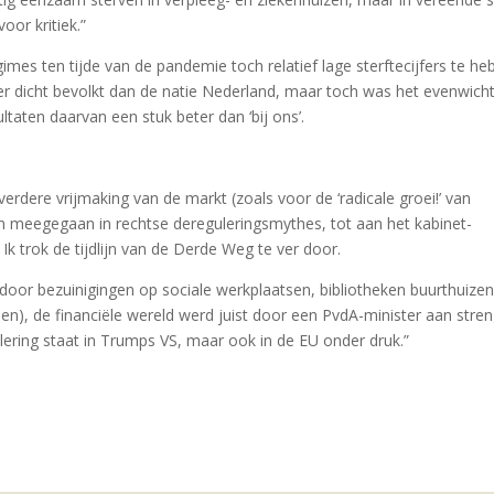
oor kritiek.”
imes ten tijde van de pandemie toch relatief lage sterftecijfers te h
er dicht bevolkt dan de natie Nederland, maar toch was het evenwich
taten daarvan een stuk beter dan ‘bij ons’.
verdere vrijmaking van de markt (zoals voor de ‘radicale groei!’ van
n meegegaan in rechtse dereguleringsmythes, tot aan het kabinet-
Ik trok de tijdlijn van de Derde Weg te ver door.
 (door bezuinigingen op sociale werkplaatsen, bibliotheken buurthuizen
), de financiële wereld werd juist door een PvdA-minister aan stre
lering staat in Trumps VS, maar ook in de EU onder druk.”