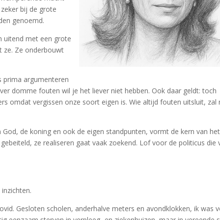
 zeker bij de grote
orden genoemd.
h uitend met een grote
ent ze. Ze onderbouwt
 is prima argumenteren
ver domme fouten wil je het liever niet hebben. Ook daar geldt: toch
 omdat vergissen onze soort eigen is. Wie altijd fouten uitsluit, zal 
an God, de koning en ook de eigen standpunten, vormt de kern van het
gebeiteld, ze realiseren gaat vaak zoekend. Lof voor de politicus die
inzichten.
an covid. Gesloten scholen, anderhalve meters en avondklokken, ik was v
tig eenzaam sterven in verpleeg- en ziekenhuizen, maar in vereende st