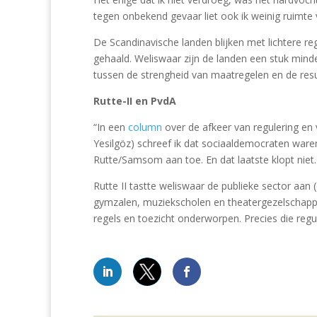
tegen onbekend gevaar liet ook ik weinig ruimte v
De Scandinavische landen blijken met lichtere reg
gehaald. Weliswaar zijn de landen een stuk mind
tussen de strengheid van maatregelen en de resul
Rutte-II en PvdA
“In een
column
over de afkeer van regulering en 
Yesilgöz) schreef ik dat sociaaldemocraten ware
Rutte/Samsom aan toe. En dat laatste klopt niet. 
Rutte II tastte weliswaar de publieke sector aan
gymzalen, muziekscholen en theatergezelschappen
regels en toezicht onderworpen. Precies die regu