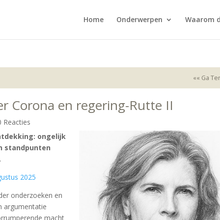
Home
Onderwerpen
Waarom d
«« Ga Te
er Corona en regering-Rutte II
0 Reacties
tdekking: ongelijk
en standpunten
.
gustus 2025
nder onderzoeken en
en argumentatie
Corrumperende macht