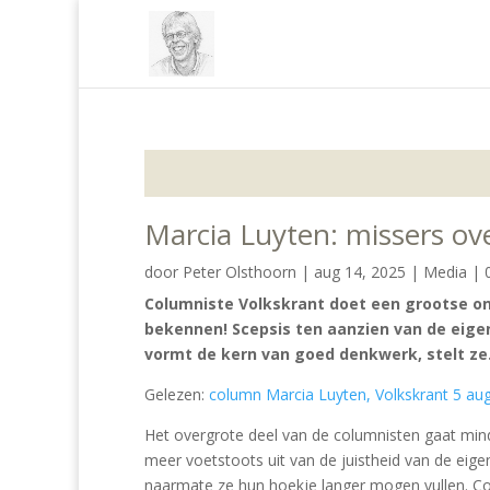
Marcia Luyten: missers ov
door
Peter Olsthoorn
|
aug 14, 2025
|
Media
|
Columniste Volkskrant doet een grootse on
bekennen! Scepsis ten aanzien van de eig
vormt de kern van goed denkwerk, stelt ze
Gelezen:
column Marcia Luyten, Volkskrant 5 au
Het overgrote deel van de columnisten gaat mi
meer voetstoots uit van de juistheid van de eig
naarmate ze hun hoekje langer mogen vullen. 