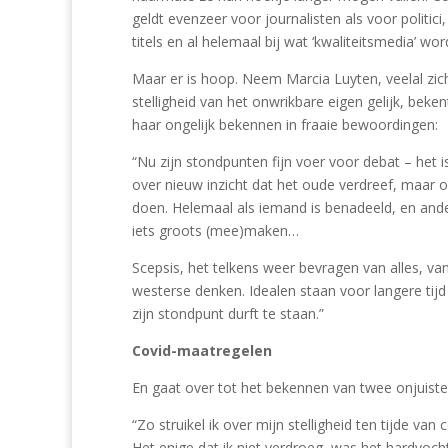
geldt evenzeer voor journalisten als voor politici,
titels en al helemaal bij wat ‘kwaliteitsmedia’ w
Maar er is hoop. Neem Marcia Luyten, veelal zic
stelligheid van het onwrikbare eigen gelijk, bek
haar ongelijk bekennen in fraaie bewoordingen:
“Nu zijn stondpunten fijn voer voor debat – het
over nieuw inzicht dat het oude verdreef, maar o
doen. Helemaal als iemand is benadeeld, en anders
iets groots (mee)maken…
Scepsis, het telkens weer bevragen van alles, v
westerse denken. Idealen staan voor langere tijd 
zijn stondpunt durft te staan.”
Covid-maatregelen
En gaat over tot het bekennen van twee onjuiste 
“Zo struikel ik over mijn stelligheid ten tijde v
Het enige dat ik niet verdroeg, was het hardvoch