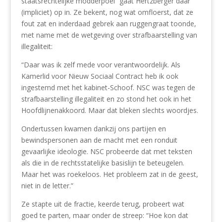
staatsrechtelijke modderpoel” gaat Hertzberger daar
(impliciet) op in. Ze bekent, nog wat omfloerst, dat ze
fout zat en inderdaad gebrek aan ruggengraat toonde,
met name met de wetgeving over strafbaarstelling van
illegaliteit:
“Daar was ik zelf mede voor verantwoordelijk. Als
Kamerlid voor Nieuw Sociaal Contract heb ik ook
ingestemd met het kabinet-Schoof. NSC was tegen de
strafbaarstelling illegaliteit en zo stond het ook in het
Hoofdlijnenakkoord. Maar dat bleken slechts woordjes.
Ondertussen kwamen dankzij ons partijen en
bewindspersonen aan de macht met een ronduit
gevaarlijke ideologie. NSC probeerde dat met teksten
als die in de rechtsstatelijke basislijn te beteugelen.
Maar het was roekeloos. Het probleem zat in de geest,
niet in de letter.”
Ze stapte uit de fractie, keerde terug, probeert wat
goed te parten, maar onder de streep: “Hoe kon dat