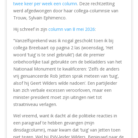
twee keer per week een column
. Deze rechtzetting
werd afgedwongen door haar collega-columnsie van
Trouw, Sylvain Ephimenco.
Hij schreef in zijn
column van 8 mei 2026
:
“Vanzelfsprekend was ik nogal geschokt toen ik bij
collega Breebaart op pagina 2 las (woensdag, ‘Het
woord ‘tuig’ is te snel gebruikt’) dat de premier
onbehoorlijke taal gebruikte om de bekladders van het
Nationaal Monument te kwalificeren: ‘Zelfs de anders
vrij genuanceerde Rob Jetten sprak meteen van ‘tuig’,
alsof hij Geert Wilders wilde nadoen’. Een partijleider
kan zich verbale excessen veroorloven, maar een
minister-president moet zijn uitingen niet tot
straatniveau verlagen.
Wel vreemd, want ik dacht al die politieke reacties in
een paragraaf te hebben gevangen (mijn
dinsdagcolumn), maar kwam dat ‘tuig’ van Jetten toen
niet tegen. Wel bij PVV-leider Wilders. Benieuwd naar de