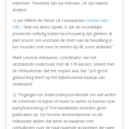
erkennen. Tenslotte zijn we mensen. Uit zijn laatste
analyse:
1) Jan Willem de Keizer uit Leeuwarden
schreef aan
NRC
: “Wat mij direct opviel, is dat de noordelijke
provincies volledig buiten beschouwing zijn gelaten. Ik
pleit ervoor om voortaan de stem van de bevolking in
het noorden ook mee te nemen bij dit soort artikelen.”
Mark Lievisse Adriaanse, coördinator van het
uitstekende onderzoek met de 170 kiezers, erkent met
de Ombudsman dat het onjuist was dat “zo’n groot
gebied leeg bleef op het bijbehorende kaartje van
Nederland”.
2) “Pogingen tot onderzoeksjournalistiek om wel achter
de schermen te kijken of meer te weten te komen over
partijfinanciering of PVV-kandidaten leverden geen
publicaties op. De Groene Amsterdammer en de
Volkskrant deden dat beter en kwamen met
onthullingen over de haatzaaiende AI-beelden die twee