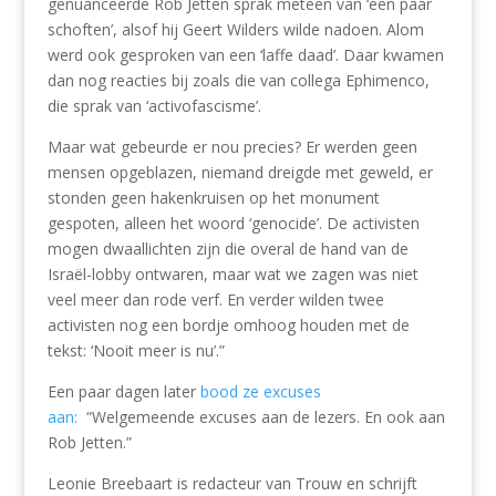
genuanceerde Rob Jetten sprak meteen van ‘een paar
schoften’, alsof hij Geert Wilders wilde nadoen. Alom
werd ook gesproken van een ‘laffe daad’. Daar kwamen
dan nog reacties bij zoals die van collega Ephimenco,
die sprak van ‘activofascisme’.
Maar wat gebeurde er nou precies? Er werden geen
mensen opgeblazen, niemand dreigde met geweld, er
stonden geen hakenkruisen op het monument
gespoten, alleen het woord ‘genocide’. De activisten
mogen dwaallichten zijn die overal de hand van de
Israël-lobby ontwaren, maar wat we zagen was niet
veel meer dan rode verf. En verder wilden twee
activisten nog een bordje omhoog houden met de
tekst: ‘Nooit meer is nu’.”
Een paar dagen later
bood ze excuses
aan:
“Welgemeende excuses aan de lezers. En ook aan
Rob Jetten.”
Leonie Breebaart is redacteur van Trouw en schrijft