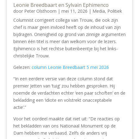
Leonie Breedbaart en Sylvain Ephimenco
door
Peter Olsthoorn
|
mei 11, 2026
|
Media
,
Politiek
Columnist corrigeert collega van Trouw, die ook zijn
chef is maar geen invloed heeft op de inhoud van zijn
bijdragen. Onenigheid op grond van zinnige argumenten
binnen één titel is meer dan welkom voor de lezers.
Ephimenco is het rechtse buitenbeentje bij het links-
christelijke Trouw.
Gelezen:
column Leonie Breedbaart 5 mei 2026
“In een eerdere versie van deze column stond dat
premier Jetten van ’tuig’ zou hebben gesproken. Hij
noemde de verdachten echter ‘een paar schoften’ en de
bekladding een ‘idiote en volstrekt onacceptabele
actie’.”
Voor het oordeel maakte dat niet uit: “De reacties op
het bekladden van ons Nationaal Monument op de
Dam hebben me verbaasd. Zelfs de anders vrij