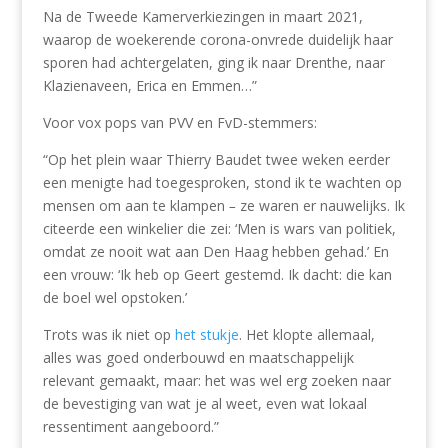
Na de Tweede Kamerverkiezingen in maart 2021,
waarop de woekerende corona-onvrede duidelijk haar
sporen had achtergelaten, ging ik naar Drenthe, naar
Klazienaveen, Erica en Emmen…”
Voor vox pops van PVV en FvD-stemmers:
“Op het plein waar Thierry Baudet twee weken eerder
een menigte had toegesproken, stond ik te wachten op
mensen om aan te klampen
–
ze waren er nauwelijks. Ik
citeerde een winkelier die zei: ‘Men is wars van politiek,
omdat ze nooit wat aan Den Haag hebben gehad.’ En
een vrouw: ‘Ik heb op Geert gestemd. Ik dacht: die kan
de boel wel opstoken.’
Trots was ik niet op
het stukje
. Het klopte allemaal,
alles was goed onderbouwd en maatschappelijk
relevant gemaakt, maar: het was wel erg zoeken naar
de bevestiging van wat je al weet, even wat lokaal
ressentiment aangeboord.”