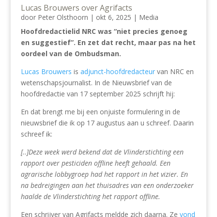
Lucas Brouwers over Agrifacts
door
Peter Olsthoorn
|
okt 6, 2025
|
Media
Hoofdredactielid NRC was “niet precies genoeg
en suggestief”. En zet dat recht, maar pas na het
oordeel van de Ombudsman.
Lucas Brouwers
is
adjunct-hoofdredacteur
van NRC en
wetenschapsjournalist. In de Nieuwsbrief van de
hoofdredactie van 17 september 2025 schrijft hij:
En dat brengt me bij een onjuiste formulering in de
nieuwsbrief die ik op 17 augustus aan u schreef. Daarin
schreef ik:
[..]Deze week werd bekend dat de Vlinderstichting een
rapport over pesticiden offline heeft gehaald. Een
agrarische lobbygroep had het rapport in het vizier. En
na bedreigingen aan het thuisadres van een onderzoeker
haalde de Vlinderstichting het rapport offline.
Een schrijver van Agrifacts meldde zich daarna. Ze
vond