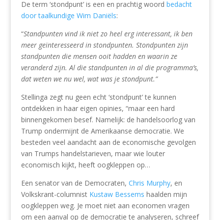
De term ‘stondpunt’ is een en prachtig woord
bedacht
door taalkundige Wim Daniëls
:
“
Standpunten vind ik niet zo heel erg interessant, ik ben
meer geïnteresseerd in stondpunten. Stondpunten zijn
standpunten die mensen ooit hadden en waarin ze
veranderd zijn. Al die standpunten in al die programma’s,
dat weten we nu wel, wat was je stondpunt.”
Stellinga zegt nu geen echt ‘stondpunt’ te kunnen
ontdekken in haar eigen opinies, “maar een hard
binnengekomen besef. Namelijk: de handelsoorlog van
Trump ondermijnt de Amerikaanse democratie. We
besteden veel aandacht aan de economische gevolgen
van Trumps handelstarieven, maar wie louter
economisch kijkt, heeft oogkleppen op…
Een senator van de Democraten,
Chris Murphy
, en
Volkskrant-columnist
Kustaw Bessems
haalden mijn
oogkleppen weg. Je moet niet aan economen vragen
om een aanval op de democratie te analyseren, schreef