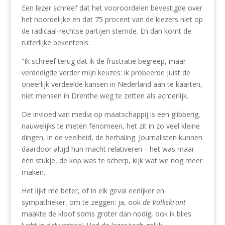
Een lezer schreef dat het vooroordelen bevestigde over
het noordelijke en dat 75 procent van de kiezers niet op
de radicaal-rechtse partijen stemde. En dan komt de
ruiterlijke bekentenis:
“Ik schreef terug dat ik de frustratie begreep, maar
verdedigde verder mijn keuzes: ik probeerde juist de
oneerlijk verdeelde kansen in Nederland aan te kaarten,
niet mensen in Drenthe weg te zetten als achterlijk.
De invloed van media op maatschappij is een glibberig,
nauwelijks te meten fenomeen, het zit in zo veel kleine
dingen, in de veelheid, de herhaling. Journalisten kunnen
daardoor altijd hun macht relativeren
–
het was maar
één stukje, de kop was te scherp, kijk wat we nog meer
maken.
Het lijkt me beter, of in elk geval eerlijker en
sympathieker, om te zeggen: ja, ook
de Volkskrant
maakte de kloof soms groter dan nodig, ook ik blies