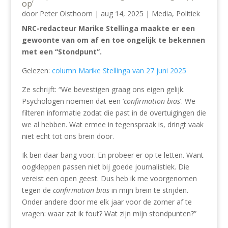
op’
door
Peter Olsthoorn
|
aug 14, 2025
|
Media
,
Politiek
NRC-redacteur Marike Stellinga maakte er een
gewoonte van om af en toe ongelijk te bekennen
met een “Stondpunt”.
Gelezen:
column Marike Stellinga van 27 juni 2025
Ze schrijft: “We bevestigen graag ons eigen gelijk.
Psychologen noemen dat een ‘
confirmation bias
’. We
filteren informatie zodat die past in de overtuigingen die
we al hebben. Wat ermee in tegenspraak is, dringt vaak
niet echt tot ons brein door.
Ik ben daar bang voor. En probeer er op te letten. Want
oogkleppen passen niet bij goede journalistiek. Die
vereist een open geest. Dus heb ik me voorgenomen
tegen de
confirmation bias
in mijn brein te strijden.
Onder andere door me elk jaar voor de zomer af te
vragen: waar zat ik fout? Wat zijn mijn stondpunten?”